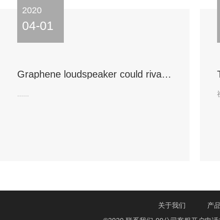
2020
04-01
Graphene loudspeaker could rival commercial speakers and earphones
......
关于我们
产