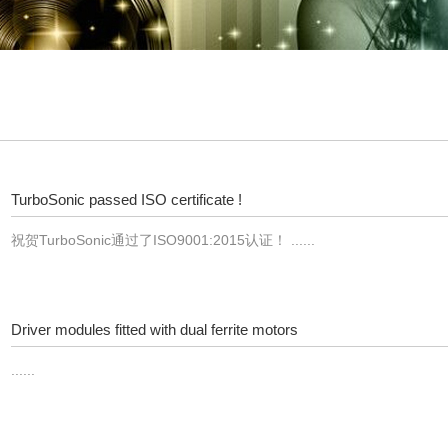
TurboSonic passed ISO certificate !
祝贺TurboSonic通过了ISO9001:2015认证！ ......
Driver modules fitted with dual ferrite motors
......